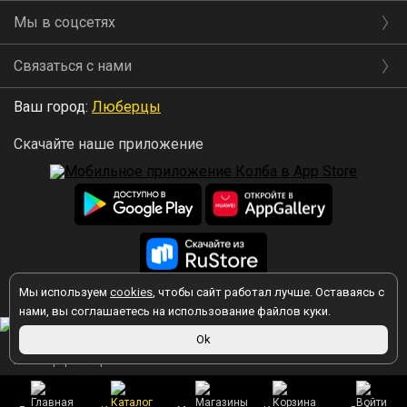
Мы в соцсетях
Связаться с нами
Ваш город:
Люберцы
Скачайте наше приложение
Мы используем
cookies
, чтобы сайт работал лучше. Оставаясь с
2026 © Колба
нами, вы соглашаетесь на использование файлов куки.
Ok
Вы принимаете условия политики в отношении обработки
персональных данных
каждый раз, когда оставляете свои данные в
любой форме обратной связи на сайте kolba.ru.