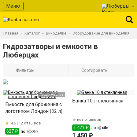
Меню
Люберцы
Главная
Каталог
Виноделие
Оборудование для виноделия
»
»
»
Гидрозатворы и емкости в
Люберцах
Фильтры
Сортировать
Товар месяца
Банка 10 л стеклянная
Емкость для брожения с
логотипом Лондон (32 л)
нет отзывов
4.6 |
12 отзывов
1 421 ₽
по
627 ₽
по
1 450 ₽