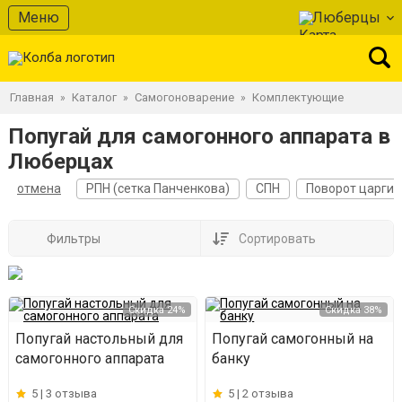
Меню
Люберцы
Главная
Каталог
Самогоноварение
Комплектующие
»
»
»
Попугай для самогонного аппарата в
Люберцах
отмена
РПН (сетка Панченкова)
СПН
Поворот царги
Фильтры
Сортировать
Скидка 24%
Скидка 38%
Попугай настольный для
Попугай самогонный на
самогонного аппарата
банку
5 |
3 отзыва
5 |
2 отзыва