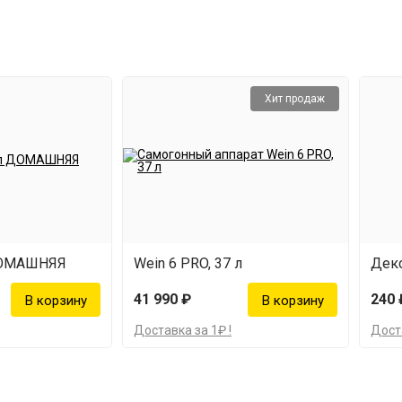
Хит продаж
ДОМАШНЯЯ
Wein 6 PRO, 37 л
Декс
41 990 ₽
240 
Доставка за 1₽ !
Доста