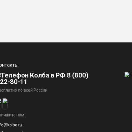
онтакты
8 (800)
22-80-11
есплатно по всей России
апишите нам
nfo@kolba.ru