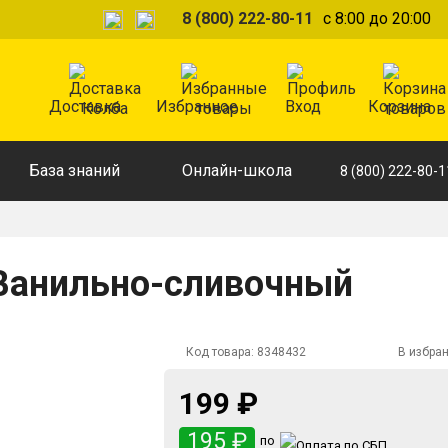
8 (800) 222-80-11
с 8:00 до 20:00
Доставка
Избранное
Вход
Корзина
База знаний
Онлайн-школа
8 (800) 222-80-1
 Ванильно-сливочный
Код товара:
8348432
В избра
199 ₽
195 ₽
по