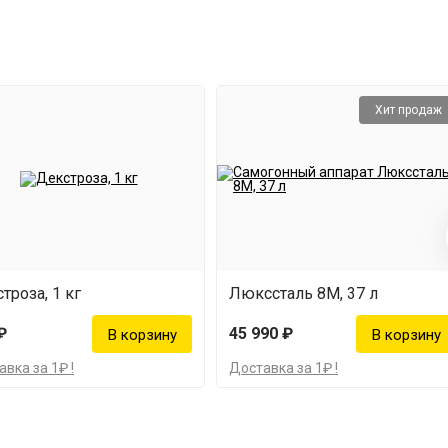
Хит продаж
троза, 1 кг
Люкссталь 8М, 37 л
₽
45 990 ₽
вка за 1₽ !
Доставка за 1₽ !