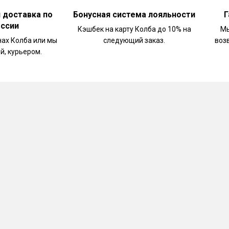
и доставка по
Бонусная система лояльности
Г
оссии
Кэшбек на карту Колба до 10% на
Мы
нах Колба или мы
следующий заказ.
воз
й, курьером.