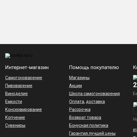
Интернет-магазин
Помощь покупателю
К
Самогоноварение
Магазины
2
Пивоварение
Акции
Виноделие
Школа самогоноварения
Б
Емкости
Оплата
,
доставка
Консервирование
Рассрочка
Копчение
Возврат товара
Н
Сувениры
Бонусная политика
i
Гарантия лучшей цены