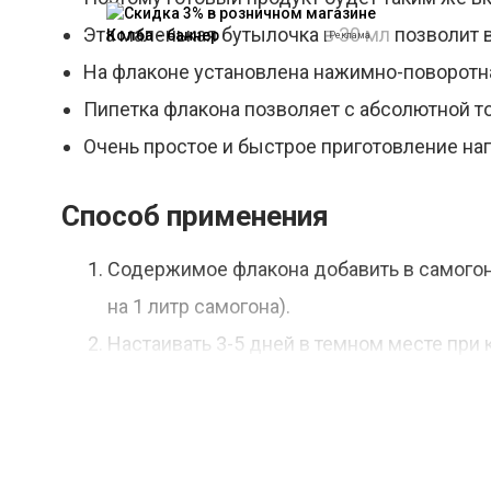
Эта маленькая бутылочка в 30 мл позволит 
Реклама
На флаконе установлена нажимно-поворотн
Пипетка флакона позволяет с абсолютной 
Очень простое и быстрое приготовление нап
Способ применения
Содержимое флакона добавить в самогон 
на 1 литр самогона).
Настаивать 3-5 дней в темном месте при 