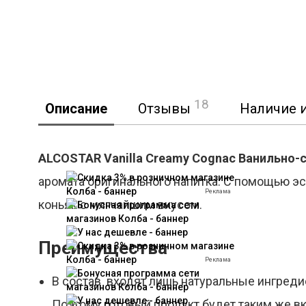
18
Описание
Отзывы
Наличие и
ALCOSTAR Vanilla Creamy Cognac Ванильно-
аромата оригинального напитка. С помощью э
Реклама
коньяк с мягчайшим вкусом.
Преимущества
Реклама
В состав входят лишь натуральные ингреди
Поэтому готовый продукт будет таким же в