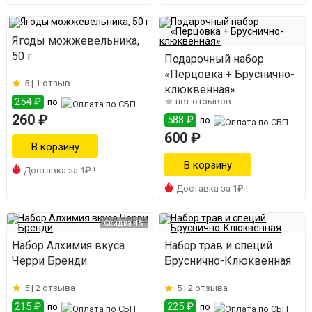
Ягоды можжевельника,
50 г
Подарочный набор
«Перцовка + Бруснично-
5 |
1 отзыв
клюквенная»
254 ₽
нет отзывов
по
260 ₽
588 ₽
по
600 ₽
Доставка за 1₽ !
Доставка за 1₽ !
Скидка 4%
Набор Алхимия вкуса
Набор трав и специй
Черри Бренди
Бруснично-Клюквенная
5 |
2 отзыва
5 |
2 отзыва
215 ₽
225 ₽
по
по