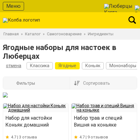
Меню
Люберцы
Главная
Каталог
Самогоноварение
Ингредиенты
»
»
»
Ягодные наборы для настоек в
Люберцах
отмена
Классика
Ягодные
Коньяк
Мононаборы
Фильтры
Сортировать
Набор для настойки
Набор трав и специй
Коньяк домашний
Вишня на коньяке
4.7 |
3 отзыва
4.7 |
9 отзывов