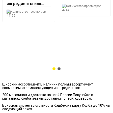
ингредиенты или
наборы трав и
47441
специй?
44152
Широкий ассортимент
В наличии полный ассортимент
совместимых комплектующих и ингредиентов.
200 магазинов и доставка по всей России
Покупайте в
магазинах Колба или мы доставим почтой, курьером.
Бонусная система лояльности
Кэшбек на карту Колба до 10% на
следующий заказ.