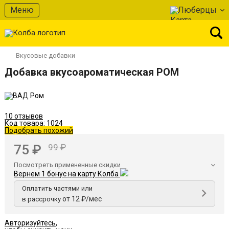
В избранное
Меню
Люберцы
Вкусовые добавки
Добавка вкусоароматическая РОМ
10 отзывов
Код товара:
1024
Подобрать похожий
75 ₽
99 ₽
Посмотреть примененные скидки
Вернем 1 бонус на карту Колба
Оплатить частями или
от 12 ₽/мес
в рассрочку
Авторизуйтесь
,