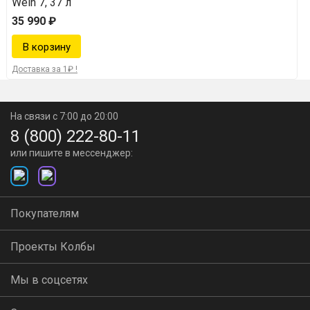
Wein 7, 37 л
Продуманная конструкция, высокое
35 990 ₽
качество
Доставка за 1₽ !
На связи с 7:00 до 20:00
Безопасность на высшем уровне.
Встроенный
8 (800) 222-80-11
клапан безопасности предотвращает взрывы и
или пишите в мессенджер:
схлопывание перегонного куба.
Разметка литража
позволяет точно отмерить
Покупателям
нужный объем браги и оценить примерный выход
конечного продукта.
Проекты Колбы
Удобный слив барды.
Отверстие для крана
Мы в соцсетях
расположено под ручкой — не нужно выгибать кисти,