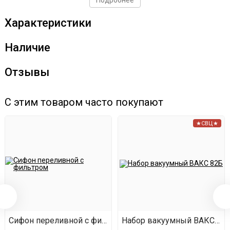
Подробнее
Остальные ингредиенты в этом время залить 3
Характеристики
литрами самогона крепостью 45%. Добавить к ним
отмоченные в кипятке кубики.
Наличие
Сварить сироп в пропорции 150 мл воды на 75 г
Отзывы
сахара (3 ст. ложки). Добавить в настойку.
Полученную смесь тщательно перемешать и
С этим товаром часто покупают
убрать настаиваться в темное прохладное место на
★СВЦ★
14 дней.
Сифон переливной с фильтром
Набор вакуумный ВАКС 82