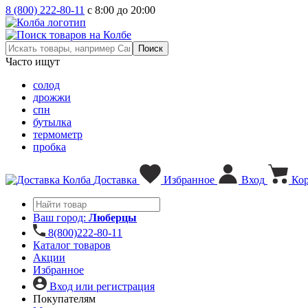
8 (800) 222-80-11
с 8:00 до 20:00
Часто ищут
солод
дрожжи
спн
бутылка
термометр
пробка
Доставка
Избранное
Вход
Ко
Ваш город:
Люберцы
8(800)222-80-11
Каталог товаров
Акции
Избранное
Вход или регистрация
Покупателям